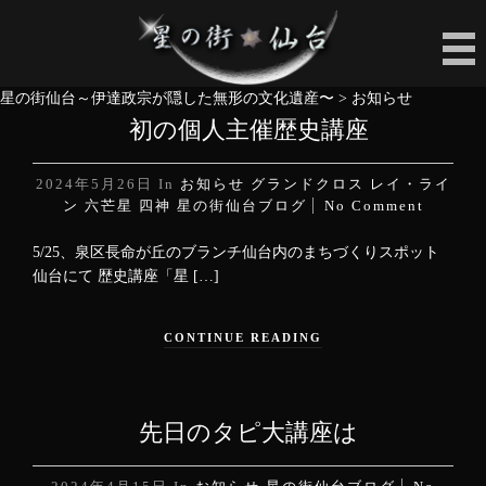
星の街仙台～伊達政宗が隠した無形の文化遺産〜
>
お知らせ
初の個人主催歴史講座
2024年5月26日
In
お知らせ
グランドクロス
レイ・ライ
ン
六芒星
四神
星の街仙台ブログ
No Comment
5/25、泉区長命が丘のブランチ仙台内のまちづくりスポット
仙台にて 歴史講座「星 […]
CONTINUE READING
先日のタピ大講座は