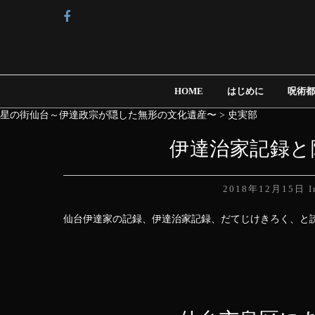
HOME
はじめに
呪術都
星の街仙台～伊達政宗が隠した無形の文化遺産〜
>
史実部
伊達治家記録と
2018年12月15日
仙台伊達家の記録、伊達治家記録、だてじけきろく、と読み