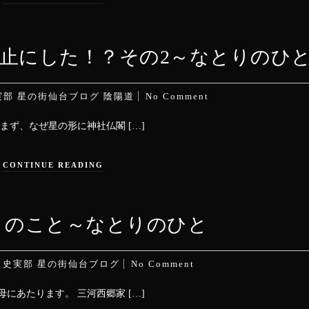
止にした！？その2～なとりのひ
実部
星の街仙台ブログ
陰陽道
No Comment
まず、なぜ星の形に神社仏閣 […]
CONTINUE READING
まのこと～なとりのひと
n
史実部
星の街仙台ブログ
No Comment
にあたります。 三河西郷家 […]