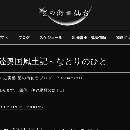
市
ブログ
スケジュール
出張講座・講演依頼
関連グ
陸奥国風土記～なとりのひと
In
史実部
星の街仙台ブログ
2 Comments
ます。 四代、伊達綱村公に […]
CONTINUE READING