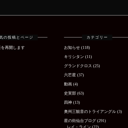
気の投稿とページ
カテゴリー
座を再開します
お知らせ
(118)
キリシタン
(11)
グランドクロス
(25)
六芒星
(37)
動画
(4)
史実部
(63)
四神
(13)
奥州三観音のトライアングル
(3)
星の街仙台ブログ
(291)
レイ・ライン
(22)