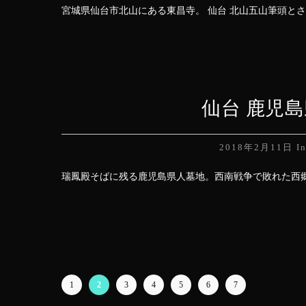
宮城県仙台市北山にある東昌寺。 仙台 北山五山筆頭とさ
仙台 鹿児
2018年2月11日
I
瑞鳳殿そばに残る鹿児島県人墓地。西南戦争で敗れた西郷
1
2
3
4
5
6
7