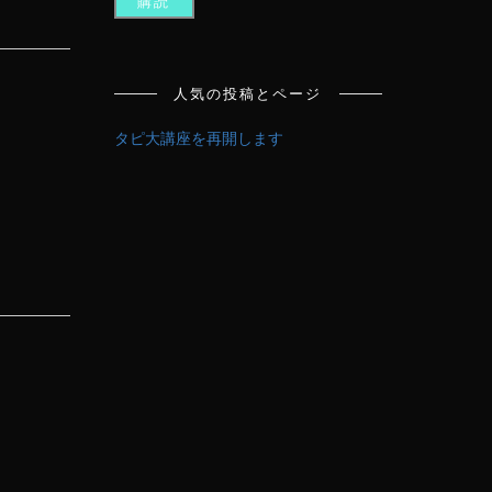
ド
レ
ス
人気の投稿とページ
タピ大講座を再開します