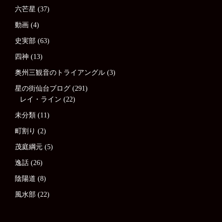
六芒星
(37)
動画
(4)
史実部
(63)
四神
(13)
奥州三観音のトライアングル
(3)
星の街仙台ブログ
(291)
レイ・ライン
(22)
未分類
(11)
町割り
(2)
茂庭綱元
(5)
逸話
(26)
陰陽道
(8)
風水部
(22)