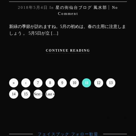
2018年5月4日
In
星の街仙台ブログ
風水部
No
Comment
新緑の季節が訪れますね。5月の初めは、春の土用に注意しま
しょう 。 5月5日が立 […]
CONTINUE READING
«
‹
7
8
9
10
11
12
13
First
Previ
14
15
Next ›
Last »
ous
Page 11 of 30
フェイスブック フォロー歓迎