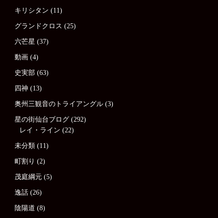
キリシタン
(11)
グランドクロス
(25)
六芒星
(37)
動画
(4)
史実部
(63)
四神
(13)
奥州三観音のトライアングル
(3)
星の街仙台ブログ
(292)
レイ・ライン
(22)
未分類
(11)
町割り
(2)
茂庭綱元
(5)
逸話
(26)
陰陽道
(8)