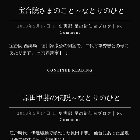
宝台院さまのこと～なとりのひと
2018年5月17日
In
史実部
星の街仙台ブログ
No
Comment
宝台院 西郷局、徳川家康公の側室で、二代将軍秀忠公の母に
あたります。 三河西郷家 […]
CONTINUE READING
原田甲斐の伝説～なとりのひと
2018年5月14日
In
史実部
星の街仙台ブログ
No
Comment
江戸時代、伊達騒動で惨死した原田甲斐。 仙台にあった屋敷
は全て解体され、広瀬川に […]