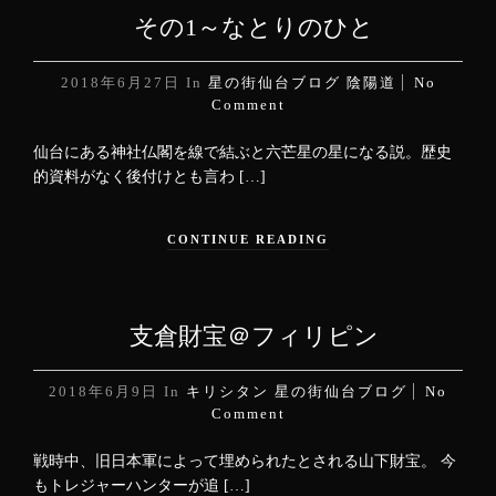
その1～なとりのひと
2018年6月27日
In
星の街仙台ブログ
陰陽道
No
Comment
仙台にある神社仏閣を線で結ぶと六芒星の星になる説。歴史
的資料がなく後付けとも言わ […]
CONTINUE READING
支倉財宝＠フィリピン
2018年6月9日
In
キリシタン
星の街仙台ブログ
No
Comment
戦時中、旧日本軍によって埋められたとされる山下財宝。 今
もトレジャーハンターが追 […]