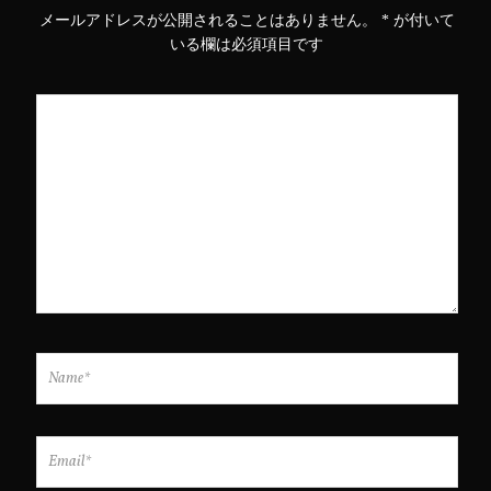
開
新
開
き
し
き
メールアドレスが公開されることはありません。
*
が付いて
ま
い
ま
す
ウ
す
いる欄は必須項目です
)
ィ
)
ン
ド
ウ
で
開
き
ま
す
)