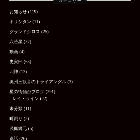
カテゴリー
お知らせ
(119)
キリシタン
(11)
グランドクロス
(25)
六芒星
(37)
動画
(4)
史実部
(63)
四神
(13)
奥州三観音のトライアングル
(3)
星の街仙台ブログ
(291)
レイ・ライン
(22)
未分類
(11)
町割り
(2)
茂庭綱元
(5)
逸話
(26)