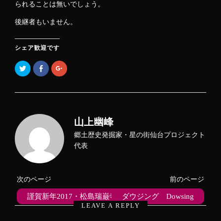
られることは無いでしょう。
後継者もいません。
シェア歓迎です
ク
F
ク
リ
a
リ
ッ
c
ッ
ク
e
ク
し
b
し
て
o
て
T
o
G
w
k
o
i
で
o
山上幽峰
t
共
g
t
有
l
e
す
e
郷土歴史発掘家・星の街仙台プロジェクト
r
る
+
で
に
で
代表
共
は
共
有
ク
有
(
リ
(
新
ッ
新
し
ク
し
次のページ
前のページ
い
し
い
ウ
て
ウ
ィ
く
ィ
謹賀新年2017・松島瑞巌寺
ダウジング Dowsing
ン
だ
ン
ド
さ
ド
LEAVE A REPLY
ウ
い
ウ
で
(
で