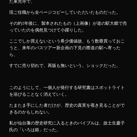
た東光寺で、
現ご住職から全ページコピーしていただいたものだった。
その約1年後に、製本されたもの（上画像）が道の駅大郷で売
っていたのを偶然見つけて小躍りした。
ここでしか買えないという希少価値故、もう数冊買っておこ
うと、来年のバスツアー新企画の下見の際道の駅へ寄った
ら、
すでに売り切れで、再版も無いという。ショックだった。
このようにして、一個人が発行する研究書はスポットライト
を浴びることなく消えていく。
たまたま手にした者だけが、歴史の真実を覗き見ることがで
きるのかもしれない。
私が仙台藩の歴史研究に入るときのバイブルは、故土生慶子
氏の「いろは姫」だった。