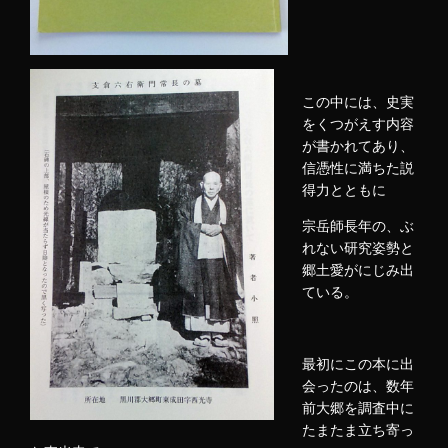
この中には、史実
をくつがえす内容
が書かれてあり、
信憑性に満ちた説
得力とともに
宗岳師長年の、ぶ
れない研究姿勢と
郷土愛がにじみ出
ている。
最初にこの本に出
会ったのは、数年
前大郷を調査中に
たまたま立ち寄っ