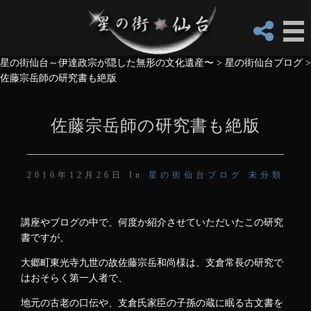
星の街仙台～伊達政宗が隠した無形の文化遺産〜
>
星の街仙台ブログ
>
佐藤宗岳師の研究書も絶版
佐藤宗岳師の研究書も絶版
2016年12月26日 In
星の街仙台ブログ
未分類
講座やブログの中で、何度か紹介させていただいたこの研究
書ですが、
大郷町東光寺九世の故佐藤宗岳和尚様は、支倉常長の研究で
はおそらく第一人者で、
地元の古老の口伝や、支倉氏家臣の子孫の蔵に眠る古文書を