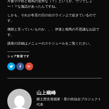
片倉小十郎と相馬の意外な（？）というか、ウソでしょ
ー！？な逸話があったんですね。
しかも、それが冬至の日の出のライン上で起きているので
す。
偶然と言っていいものか、、、伊達と相馬の不思議なお話で
す。
講座の詳細はメニューのスケジュールをご覧ください。
シェア歓迎です
ク
F
ク
リ
a
リ
ッ
c
ッ
ク
e
ク
し
b
し
て
o
て
T
o
G
w
k
o
i
で
o
山上幽峰
t
共
g
t
有
l
e
す
e
郷土歴史発掘家・星の街仙台プロジェクト
r
る
+
で
に
で
代表
共
は
共