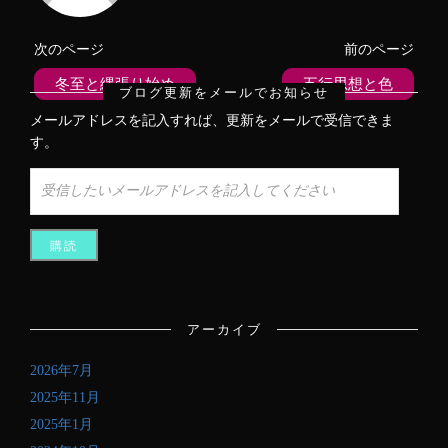
有
ク
有
(
リ
(
新
ッ
新
し
ク
し
次のページ
前のページ
い
し
い
ウ
て
ウ
ィ
く
ィ
冬至と縄張り始め
五行思想と色
ン
だ
ン
ブログ更新をメールでお知らせ
ド
さ
ド
ウ
い
ウ
メールアドレスを記入すれば、更新をメールで受信できま
で
(
で
開
新
開
す。
き
し
き
ま
い
ま
す
ウ
す
受
)
ィ
)
ン
信
ド
し
ウ
で
た
開
き
い
ま
メ
す
)
ー
ル
アーカイブ
ア
ド
2026年7月
レ
ス
2025年11月
を
2025年1月
記