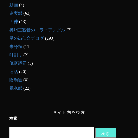
動画
(4)
史実部
(63)
四神
(13)
奥州三観音のトライアングル
(3)
星の街仙台ブログ
(290)
未分類
(11)
町割り
(2)
茂庭綱元
(5)
逸話
(26)
陰陽道
(8)
風水部
(22)
サイト内を検索
検索: