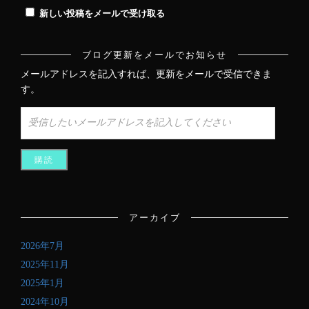
新しい投稿をメールで受け取る
ブログ更新をメールでお知らせ
メールアドレスを記入すれば、更新をメールで受信できま
す。
受
信
し
た
い
メ
ー
ル
アーカイブ
ア
ド
2026年7月
レ
ス
2025年11月
を
2025年1月
記
2024年10月
入