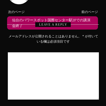
有
ク
有
(
リ
(
新
ッ
新
し
ク
し
次のページ
前のページ
い
し
い
ウ
て
ウ
ィ
く
ィ
仙台のパワースポット国際センター駅2Fでの講演
仙台藩の吉利支丹その1
ン
だ
ン
ド
さ
ド
LEAVE A REPLY
会終了
ウ
い
ウ
で
(
で
開
新
開
き
し
き
メールアドレスが公開されることはありません。
*
が付いて
ま
い
ま
す
ウ
す
いる欄は必須項目です
)
ィ
)
ン
ド
ウ
で
開
き
ま
す
)