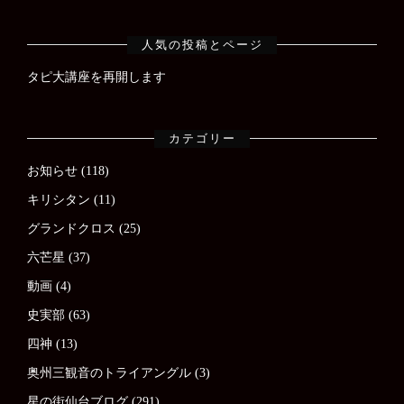
人気の投稿とページ
タピ大講座を再開します
カテゴリー
お知らせ
(118)
キリシタン
(11)
グランドクロス
(25)
六芒星
(37)
動画
(4)
史実部
(63)
四神
(13)
奥州三観音のトライアングル
(3)
星の街仙台ブログ
(291)