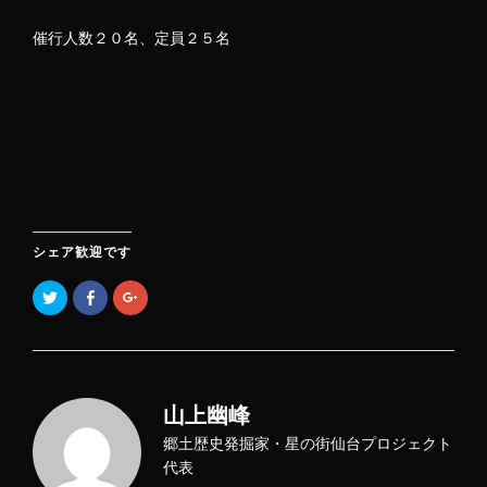
催行人数２０名、定員２５名
シェア歓迎です
ク
F
ク
リ
a
リ
ッ
c
ッ
ク
e
ク
し
b
し
て
o
て
T
o
G
w
k
o
i
で
o
山上幽峰
t
共
g
t
有
l
e
す
e
郷土歴史発掘家・星の街仙台プロジェクト
r
る
+
で
に
で
代表
共
は
共