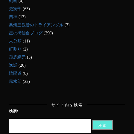
動画
(4)
史実部
(63)
四神
(13)
奥州三観音のトライアングル
(3)
星の街仙台ブログ
(290)
未分類
(11)
町割り
(2)
茂庭綱元
(5)
逸話
(26)
陰陽道
(8)
風水部
(22)
サイト内を検索
検索: