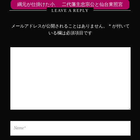
ィ
く
ィ
綱元が仕掛けた小人事件
二代藩主忠宗公と仙台東照宮
ン
だ
ン
ド
さ
ド
LEAVE A REPLY
ウ
い
ウ
で
(
で
開
新
開
き
し
き
メールアドレスが公開されることはありません。
*
が付いて
ま
い
ま
す
ウ
す
いる欄は必須項目です
)
ィ
)
ン
ド
ウ
で
開
き
ま
す
)