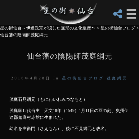
星の街仙台～伊達政宗が隠した無形の文化遺産〜
>
星の街仙台ブログ
>
仙台藩の陰陽師茂庭綱元
仙台藩の陰陽師茂庭綱元
2016年4月28日 In
星の街仙台ブログ
茂庭綱元
茂庭石見綱元（もにわいわみつなもと）
茂庭家12代当主、天文18年（1549）1月11日の酉の刻、奥州伊
達郡鬼庭村赤館に生まれた。
幼名を左衛門（さえもん）、後に石見綱元と改名。