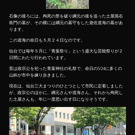
石像の後ろには、殉死の禁を破り綱元の後を追った土屋孫右
衛門の墓が、その横には綱元の墓守をした遊佐道海の墓があ
ります。
この道海の命日も５月２４日なのです。
仙台では毎年５月に「青葉祭り」という盛大な芸能祭りが２
日間にわたり行われています。
昔は政宗公を祀った青葉神社の礼祭で、命日の5/24に多くの
山鉾が市中を練り歩きました。
現在は、仙台三大まつりのひとつとして市民に定着しました
が、政宗公のほかに、綱元さんや道海さん、それから殉死し
た土屋さんも、年に一度思い出す日になりそうです。