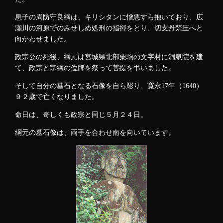
息子の周防守良綱は、キリシタンに憎悪すら抱いており、広
瀬川の河原でのみせしめ処刑の指揮をとり、切支丹禁圧へと
向かわせました。
政宗公の死後、綱元は宮城県北部栗駒の文字村に洞泉院を建
て、政宗と宗綱の位牌を祭って菩提を弔いました。
そして自分の墓石となる石像を自ら彫り、寛永17年（1640）
９２歳で亡くなりました。
命日は、奇しくも政宗と同じ５月２４日。
綱元の墓石像は、両手を合わせ南を向いています。