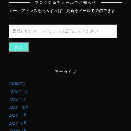
ブログ更新をメールでお知らせ
メールアドレスを記入すれば、更新をメールで受信できま
す。
受
信
し
た
い
メ
ー
ル
アーカイブ
ア
ド
2026年7月
レ
ス
2025年11月
を
2025年1月
記
2024年10月
入
し
2024年7月
て
2024年5月
く