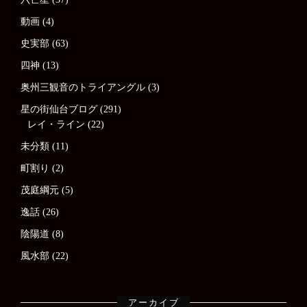
動画
(4)
史実部
(63)
四神
(13)
奥州三観音のトライアングル
(3)
星の街仙台ブログ
(291)
レイ・ライン
(22)
未分類
(11)
町割り
(2)
茂庭綱元
(5)
逸話
(26)
陰陽道
(8)
風水部
(22)
アーカイブ