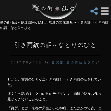
星の街仙台～伊達政宗が隠した無形の文化遺産〜
>
史実部
>
引き両紋
の話～なとりのひと
引き両紋の話～なとりのひと
2017年8月18日 In
史実部
星の街仙台ブログ
むかし、古川のひとが二引き両紋と一引き両紋の話をしてい
た。
彼女らの話では、２つの紋のデザインは、御所で使うお椀の
蓋からきているとのこと。
「御所」とは、京都の天皇がいる御所、またはかつて古川に