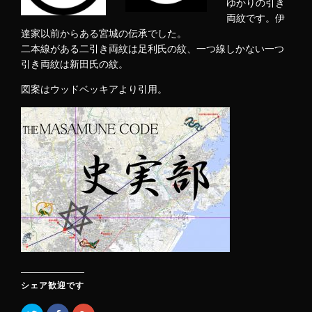
ゆかりの引き
両紋です。伊
達家以前からある宮城の伝承でした。
二本線がある二引き両紋は足利氏の紋、一つ線しかない一つ
引き両紋は新田氏の紋。
図案はウッドベッキアより引用。
シェア歓迎です