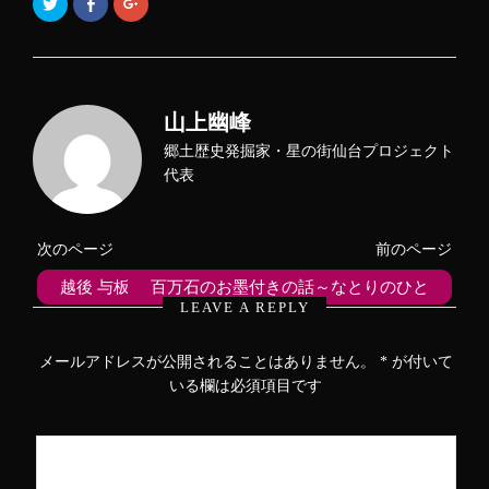
ク
F
ク
リ
a
リ
ッ
c
ッ
ク
e
ク
し
b
し
て
o
て
T
o
G
w
k
o
i
で
o
山上幽峰
t
共
g
t
有
l
e
す
e
郷土歴史発掘家・星の街仙台プロジェクト
r
る
+
で
に
で
代表
共
は
共
有
ク
有
(
リ
(
新
ッ
新
し
ク
し
次のページ
前のページ
い
し
い
ウ
て
ウ
ィ
く
ィ
越後 与板陣屋跡～なとりのひと
百万石のお墨付きの話～なとりのひと
ン
だ
ン
ド
さ
ド
LEAVE A REPLY
ウ
い
ウ
で
(
で
開
新
開
き
し
き
メールアドレスが公開されることはありません。
*
が付いて
ま
い
ま
す
ウ
す
いる欄は必須項目です
)
ィ
)
ン
ド
ウ
で
開
き
ま