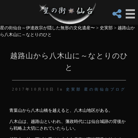
星の街仙台～伊達政宗が隠した無形の文化遺産〜
>
史実部
>
越路山か
ら八木山に～なとりのひと
越路山から八木山に～なとりのひ
と
2017年10月10日 In
史実部
星の街仙台ブログ
青葉山から八木山橋を越えると、八木山地区がある。
八木山は、越路山といわれ、藩政時代には仙台城跡の背後か
ら戦略上大切にされていたらしい。