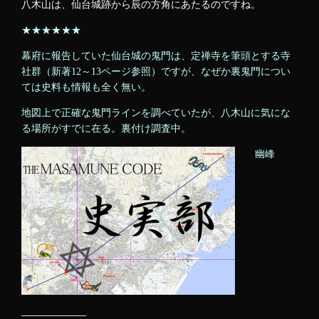
八木山は、仙台城跡から辰の方角にあたるのですね。
★★★★★★
幕府に報告していた仙台城の鬼門は、定禅寺を筆頭とする寺
社群（新著12～13ページ参照）ですが、なぜか裏鬼門につい
ては史料も情報も全く無い。
地図上で正確な鬼門ラインを調べていたが、八木山に気にな
る場所がすでに在る。裏付け調査中。
幽峰