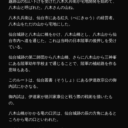
越路山の払い下げを受けた八木久兵衛が宅地開発を始めて、
八木山と呼ばれた。八木さんの山ね。
八木久兵衛は、仙台市にある紅久（べにきゅう）の経営者。
八木山をただの山から宅地にした。
仙台城跡と八木山に橋をかけ、八木山橋とし、八木山から仙
台市内へ道を通じた。これは当時の日本陸軍の後押しを受け
ている。
仙台城跡の第二師団から八木山橋、さらに八木山から三神峯
にある陸軍幼年学校まで通じることで、陸軍の補給路を作る
意味もある。
このルートは、仙台叢書（そうしょ）にある伊達政宗公の御
内試にかさなる。
御内試は、伊達家が徳川家康公と戦う際の戦術を描いたも
の。
八木山橋がかかる竜の口沢は、仙台城跡の辰の方角にあると
ころから竜の口といわれた。