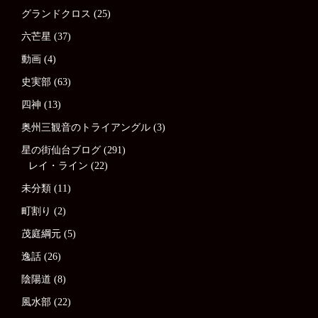
グランドクロス
(25)
六芒星
(37)
動画
(4)
史実部
(63)
四神
(13)
奥州三観音のトライアングル
(3)
星の街仙台ブログ
(291)
レイ・ライン
(22)
未分類
(11)
町割り
(2)
茂庭綱元
(5)
逸話
(26)
陰陽道
(8)
風水部
(22)