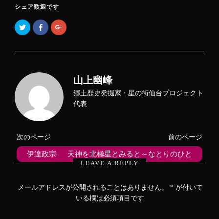
シェア歓迎です
ク
F
ク
リ
a
リ
ッ
c
ッ
ク
e
ク
し
b
し
て
o
て
T
o
G
w
k
o
i
で
o
山上幽峰
t
共
g
t
有
l
e
す
e
郷土歴史発掘家・星の街仙台プロジェクト
r
る
+
で
に
で
代表
共
は
共
有
ク
有
(
リ
(
新
ッ
新
し
ク
し
次のページ
前のページ
い
し
い
ウ
て
ウ
ィ
く
ィ
伊達政宗公水玉の陣羽織～なとりのひと
天神を北極星とみると～なとりのひと
ン
だ
ン
ド
さ
ド
LEAVE A REPLY
ウ
い
ウ
で
(
で
開
新
開
き
し
き
メールアドレスが公開されることはありません。
*
が付いて
ま
い
ま
す
ウ
す
いる欄は必須項目です
)
ィ
)
ン
ド