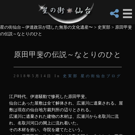
星の街仙台～伊達政宗が隠した無形の文化遺産〜
>
史実部
>
原田甲斐
の伝説～なとりのひと
原田甲斐の伝説～なとりのひと
2018年5月14日 In
史実部
星の街仙台ブログ
江戸時代、伊達騒動で惨死した原田甲斐。
仙台にあった屋敷は全て解体され、広瀬川に遺棄される。屋
敷は現在の仙台地方裁判所の辺りとされる。
広瀬川に遺棄された建物の木材は、広瀬川から名取川に流
れ、名取川河口の閖上に流れ着いた。
その木材を拾い、寺院を建てたという。