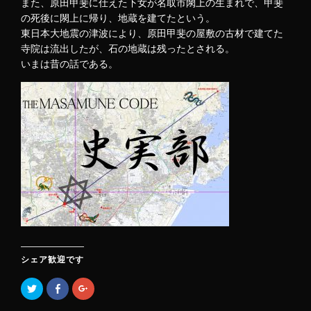
また、原田甲斐に仕えた下女が名取市閖上の生まれで、甲斐
の死後に閖上に帰り、地蔵を建てたという。
東日本大地震の津波により、原田甲斐の屋敷の古材で建てた
寺院は流出したが、石の地蔵は残ったとされる。
いまは昔の話である。
シェア歓迎です
ク
F
ク
リ
a
リ
ッ
c
ッ