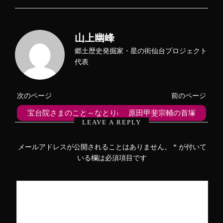
ク
e
ク
し
b
し
て
o
て
T
o
G
w
k
o
i
で
o
山上幽峰
t
共
g
t
有
l
e
す
e
郷土歴史発掘家・星の街仙台プロジェクト
r
る
+
で
に
で
代表
共
は
共
有
ク
有
(
リ
(
新
ッ
新
し
ク
し
次のページ
前のページ
い
し
い
ウ
て
ウ
ィ
く
ィ
宝台院さまのこと～なとりのひと
原田甲斐宗輔の首塚
ン
だ
ン
ド
さ
ド
LEAVE A REPLY
ウ
い
ウ
で
(
で
開
新
開
き
し
き
メールアドレスが公開されることはありません。
*
が付いて
ま
い
ま
す
ウ
す
いる欄は必須項目です
)
ィ
)
ン
ド
ウ
で
開
き
ま
す
)