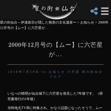
星の街仙台～伊達政宗が隠した無形の文化遺産〜
>
お知らせ
>
2000年
12月号の【ムー】に六芒星が…
2000年12月号の【ムー】に六芒星
が…
2018年7月28日 In
お知らせ
六芒星
星の街仙台
ブログ
いなべの晴明が仙台城下に六芒星を発見した7年後です。（研
究書発行の1年後）
当時地元TV局に特集され、かなり話題になったそうで、ムー