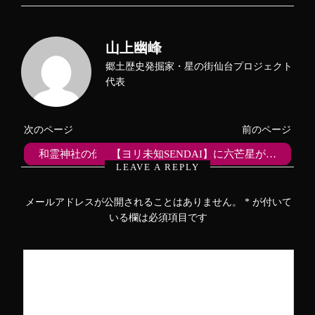
し
b
し
て
o
て
T
o
G
w
k
o
i
で
o
山上幽峰
t
共
g
t
有
l
e
す
e
郷土歴史発掘家・星の街仙台プロジェクト
r
る
+
で
に
で
代表
共
は
共
有
ク
有
(
リ
(
新
ッ
新
し
ク
し
次のページ
前のページ
い
し
い
ウ
て
ウ
ィ
く
ィ
和霊神社の伝説～なとりのひと
【ヨリ未知SENDAI】に六芒星が…
ン
だ
ン
ド
さ
ド
LEAVE A REPLY
ウ
い
ウ
で
(
で
開
新
開
き
し
き
メールアドレスが公開されることはありません。
*
が付いて
ま
い
ま
す
ウ
す
いる欄は必須項目です
)
ィ
)
ン
ド
ウ
で
開
き
ま
す
)