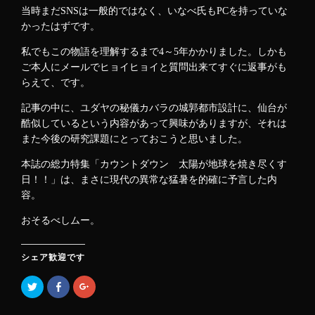
当時まだSNSは一般的ではなく、いなべ氏もPCを持っていな
かったはずです。
私でもこの物語を理解するまで4～5年かかりました。しかも
ご本人にメールでヒョイヒョイと質問出来てすぐに返事がも
らえて、です。
記事の中に、ユダヤの秘儀カバラの城郭都市設計に、仙台が
酷似しているという内容があって興味がありますが、それは
また今後の研究課題にとっておこうと思いました。
本誌の総力特集「カウントダウン 太陽が地球を焼き尽くす
日！！」は、まさに現代の異常な猛暑を的確に予言した内
容。
おそるべしムー。
シェア歓迎です
ク
F
ク
リ
a
リ
ッ
c
ッ
ク
e
ク