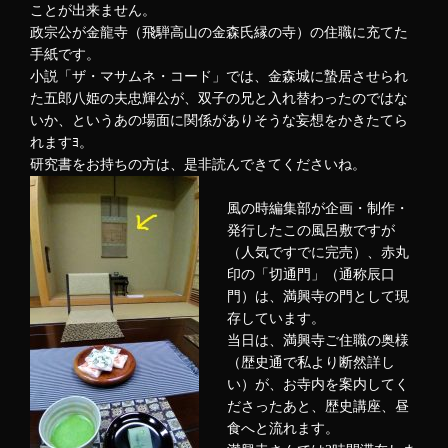
ことが出来ません。
政宗公が金龍寺（飛騨高山の金森氏縁の寺）の住職に充てた
手紙です。
小説「ザ・マサムネ・コード」では、金森城に蟄居させられ
た五郎八姫の夫忠輝公が、双子の兄と入れ替わったのではな
いか、というあの場面に関係がありそうな妄想をかきたてら
れますﾖ。
研究書をお持ちの方は、是非読んできてくださいね。
風の時編集部が企画・制作・
発行したこの風呂敷ですが
（人気ですでに完売）、赤丸
印の「切通門」（通称辰口
門）は、満興寺の門として現
存しています。
当日は、満興寺ご住職の奥様
（歴史通で私より断然詳し
い）が、お寺内を案内してく
ださったあと、歴史講座、昼
食へと流れます。