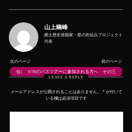
ッ
c
ッ
ク
e
ク
し
b
し
て
o
て
T
o
G
w
k
o
i
で
o
山上幽峰
t
共
g
t
有
l
e
す
e
郷土歴史発掘家・星の街仙台プロジェクト
r
る
+
で
に
で
代表
共
は
共
有
ク
有
(
リ
(
新
ッ
新
し
ク
し
次のページ
前のページ
い
し
い
ウ
て
ウ
ィ
く
ィ
仙台市泉区にある賀茂神社～なとりのひと
9/30のバスツアーに参加される方へ その三
ン
だ
ン
ド
さ
ド
LEAVE A REPLY
ウ
い
ウ
で
(
で
開
新
開
き
し
き
メールアドレスが公開されることはありません。
*
が付いて
ま
い
ま
す
ウ
す
いる欄は必須項目です
)
ィ
)
ン
ド
ウ
で
開
き
ま
す