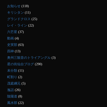
お知らせ
(118)
キリシタン
(11)
グランドクロス
(25)
レイ・ライン
(22)
六芒星
(37)
動画
(4)
史実部
(63)
四神
(13)
奥州三観音のトライアングル
(3)
星の街仙台ブログ
(290)
未分類
(11)
町割り
(2)
茂庭綱元
(5)
逸話
(26)
陰陽道
(8)
風水部
(22)