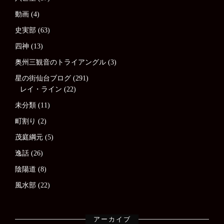
動画
(4)
史実部
(63)
四神
(13)
奥州三観音のトライアングル
(3)
星の街仙台ブログ
(291)
レイ・ライン
(22)
未分類
(11)
町割り
(2)
茂庭綱元
(5)
逸話
(26)
陰陽道
(8)
風水部
(22)
アーカイブ