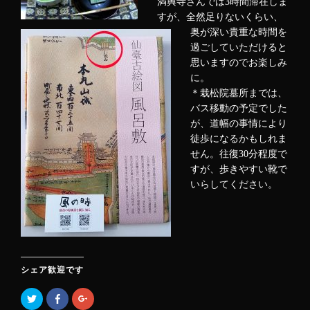
満興寺さんでは3時間滞在しま
すが、全然足りないくらい、
奥が深い貴重な時間を
過ごしていただけると
思いますのでお楽しみ
に。
＊栽松院墓所までは、
バス移動の予定でした
が、道幅の事情により
徒歩になるかもしれま
せん。往復30分程度で
すが、歩きやすい靴で
いらしてください。
シェア歓迎です
ク
F
ク
リ
a
リ