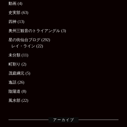
動画
(4)
史実部
(63)
四神
(13)
奥州三観音のトライアングル
(3)
星の街仙台ブログ
(292)
レイ・ライン
(22)
未分類
(11)
町割り
(2)
茂庭綱元
(5)
逸話
(26)
陰陽道
(8)
風水部
(22)
アーカイブ