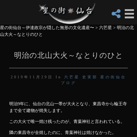
星の街仙台～伊達政宗が隠した無形の文化遺産〜
>
六芒星
>
明治の北
山大火～なとりのひと
明治の北山大火～なとりのひと
2019年11月29日 In
六芒星
史実部
星の街仙台
ブログ
明治9年に、仙台の北山一帯が大火となり、東昌寺から輪王寺
まで全て建物が焼失します。
この大火で唯一焼け残ったのが、青葉神社と言われている。
隣の東昌寺が全焼したのに、青葉神社は焼けなかった。