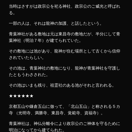
当時はさすがは政宗公を祀る神社、政宗公のご威光と呼ばれ
る。
一部の人は、それは龍神の加護、と話したという。
青葉神社がある敷地は元は東昌寺の敷地だが、半分にして青
葉神社（明治７年）が建てられていた。
その敷地には池があり、龍神が住む場所として古くから信仰
されていたらしい。
その池は、青葉神社の敷地になり、龍神が青葉神社を守護し
たともうわさされた。
その池はいまも残り、祖霊社のある池がそれと言われる。
★★★★★★
京都五山や鎌倉五山に倣って、「北山五山」と称される５カ
寺 （光明寺、満勝寺、東昌寺、覚範寺、資福寺）。
青葉神社は、神仏分離令により政宗公のご神体を守るために
明治になってから建てられた。