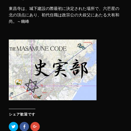
東昌寺は、城下建設の際最初に決定された場所で、六芒星の
北の頂点にあり、初代住職は政宗公の大叔父にあたる大有和
尚。～幽峰
シェア歓迎です
ク
F
ク
リ
a
リ