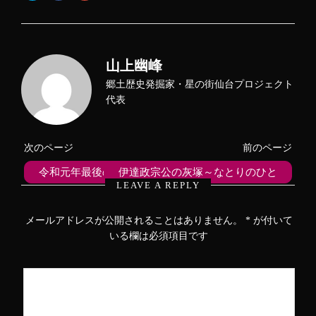
ッ
c
ッ
ク
e
ク
し
b
し
て
o
て
T
o
G
w
k
o
i
で
o
山上幽峰
t
共
g
t
有
l
e
す
e
郷土歴史発掘家・星の街仙台プロジェクト
r
る
+
で
に
で
代表
共
は
共
有
ク
有
(
リ
(
新
ッ
新
し
ク
し
次のページ
前のページ
い
し
い
ウ
て
ウ
ィ
く
ィ
令和元年最後の講演
伊達政宗公の灰塚～なとりのひと
ン
だ
ン
ド
さ
ド
LEAVE A REPLY
ウ
い
ウ
で
(
で
開
新
開
き
し
き
メールアドレスが公開されることはありません。
*
が付いて
ま
い
ま
す
ウ
す
いる欄は必須項目です
)
ィ
)
ン
ド
ウ
で
開
き
ま
す